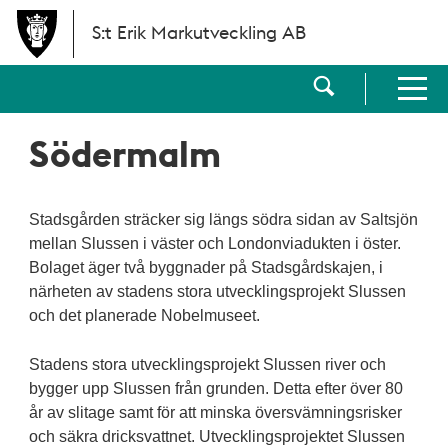
Hoppa till huvudinnehållet
S:t Erik Markutveckling AB
Visa sökf
Visa men
Södermalm
Stadsgården sträcker sig längs södra sidan av Saltsjön
mellan Slussen i väster och Londonviadukten i öster.
Bolaget äger två byggnader på Stadsgårdskajen, i
närheten av stadens stora utvecklingsprojekt Slussen
och det planerade Nobelmuseet.
Stadens stora utvecklingsprojekt Slussen river och
bygger upp Slussen från grunden. Detta efter över 80
år av slitage samt för att minska översvämningsrisker
och säkra dricksvattnet. Utvecklingsprojektet Slussen