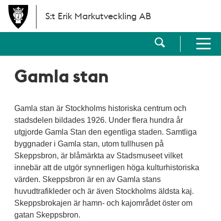
Hoppa till huvudinnehållet
S:t Erik Markutveckling AB
Visa sökf
Visa men
Gamla stan
Gamla stan är Stockholms historiska centrum och
stadsdelen bildades 1926. Under flera hundra år
utgjorde Gamla Stan den egentliga staden. Samtliga
byggnader i Gamla stan, utom tullhusen på
Skeppsbron, är blåmärkta av Stadsmuseet vilket
innebär att de utgör synnerligen höga kulturhistoriska
värden. Skeppsbron är en av Gamla stans
huvudtrafikleder och är även Stockholms äldsta kaj.
Skeppsbrokajen är hamn- och kajområdet öster om
gatan Skeppsbron.