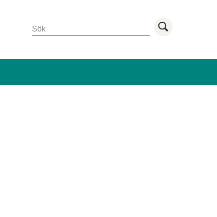
Sök
Utför sö